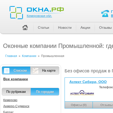
Кемеровская обл.
8
Кемеровская обл.
Статьи
Новости
Акции
Отзывы
Оконные компании Промышленной: где
Главная
»
Компании
»
Промышленная
Без офисов продаж в
Списком
На карте
Все компании
Аспект Сибири, ООО
Телефон
По рубрикам
По городам
Кемерово
Офисы (0)
Отзывы 
Анжеро-Судженск
Барзас