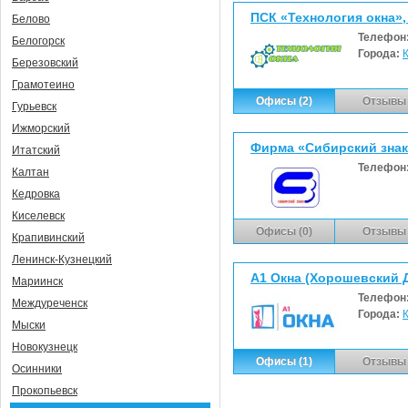
ПСК «Технология окна»
Белово
Телефон
Белогорск
Города:
Березовский
Грамотеино
Офисы (2)
Отзывы 
Гурьевск
Ижморский
Фирма «Сибирский знак
Итатский
Телефон
Калтан
Кедровка
Киселевск
Офисы (0)
Отзывы 
Крапивинский
Ленинск-Кузнецкий
А1 Окна (Хорошевский Д.
Мариинск
Телефон
Междуреченск
Города:
Мыски
Новокузнецк
Офисы (1)
Отзывы 
Осинники
Прокопьевск