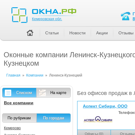
Кемеровская обл.
8
Кемеровская обл.
Статьи
Новости
Акции
Отзывы
Оконные компании Ленинск-Кузнецкого:
Кузнецком
Главная
»
Компании
»
Ленинск-Кузнецкий
Без офисов продаж в 
Списком
На карте
Все компании
Аспект Сибири, ООО
Телефон
По рубрикам
По городам
Кемерово
Офисы (0)
Отзывы 