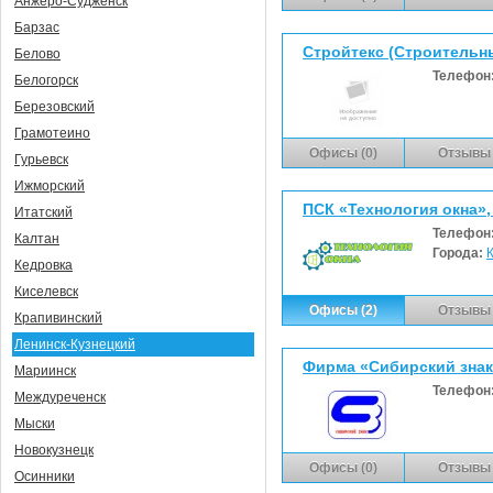
Анжеро-Судженск
Барзас
Стройтекс (Строительн
Белово
Телефон
Белогорск
Березовский
Грамотеино
Офисы (0)
Отзывы 
Гурьевск
Ижморский
ПСК «Технология окна»
Итатский
Телефон
Калтан
Города:
Кедровка
Киселевск
Офисы (2)
Отзывы 
Крапивинский
Ленинск-Кузнецкий
Фирма «Сибирский знак
Мариинск
Телефон
Междуреченск
Мыски
Новокузнецк
Офисы (0)
Отзывы 
Осинники