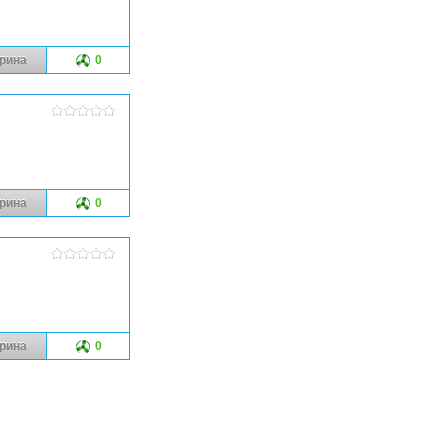
рина
0
рина
0
рина
0