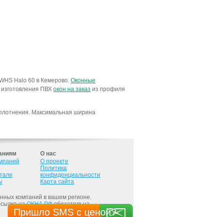
 WHS Halo 60 в Кемерово.
Оконные
к изготовления ПВХ
окон на заказ
из профиля
 уплотнения. Максимальная ширина
аниям
О нас
омпаний
О проекте
Политика
ртале
конфиденциальности
ы
Карта сайта
онных компаний в вашем регионе.
ссылка на
ОКНА.РФ
обязательна.
Пришло SMS с ценой?