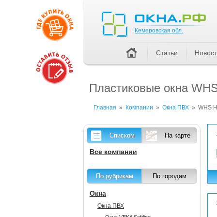
Кемеровская обл.
Кемеровская обл.
Статьи
Новос
Пластиковые окна WHS 
Главная
»
Компании
»
Окна ПВХ
»
WHS H
Списком
На карте
Все компании
По рубрикам
По городам
Окна
Окна ПВХ