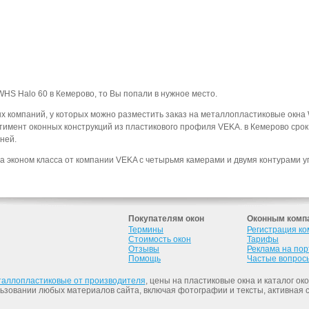
HS Halo 60 в Кемерово, то Вы попали в нужное место.
х компаний, у которых можно разместить заказ на металлопластиковые окна
имент оконных конструкций из пластикового профиля VEKA. в Кемерово сро
ней.
ма эконом класса от компании VEKA с четырьмя камерами и двумя контурами
Покупателям окон
Оконным комп
Термины
Регистрация к
Стоимость окон
Тарифы
Отзывы
Реклама на по
Помощь
Частые вопрос
таллопластиковые от производителя
, цены на пластиковые окна и каталог ок
льзовании любых материалов сайта, включая фотографии и тексты, активная 