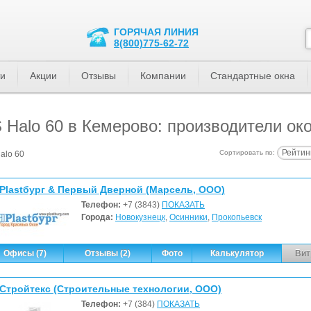
ГОРЯЧАЯ ЛИНИЯ
8(800)775-62-72
ти
Акции
Отзывы
Компании
Стандартные окна
Halo 60 в Кемерово: производители ок
Рейтин
Сортировать по:
alo 60
Plastбург & Первый Дверной (Марсель, ООО)
Телефон:
+7 (3843)
ПОКАЗАТЬ
Города:
Новокузнецк
,
Осинники
,
Прокопьевск
Офисы (7)
Отзывы (2)
Фото
Калькулятор
Вит
Стройтекс (Строительные технологии, ООО)
Телефон:
+7 (384)
ПОКАЗАТЬ