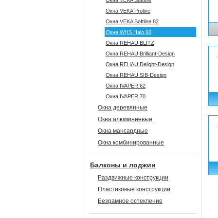
Окна VEKA Softline
Окна VEKA Proline
Окна VEKA Softline 82
Окна WHS Halo 60
Окна REHAU BLITZ
Окна REHAU Brilliant-Design
Окна REHAU Delight-Design
Окна REHAU SIB-Design
Окна IVAPER 62
Окна IVAPER 70
Окна деревянные
Окна алюминиевые
Окна мансардные
Окна комбинированные
Балконы и лоджии
Раздвижные конструкции
Пластиковые конструкции
Безрамное остекление