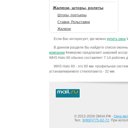
Жалюзи, шторы, ролеты
Шторы, портьеры
Ставни, Рольставни
Жалюзи
Если Вас интересует, где можно
купить окна
W
В данном разделе Вы найдете список оконны
компании
Кемерово предлагают широкий ассорт
WHS Halo 60 обычно составляет 7-14 рабочих д
WHS Halo 60 - это 60 мм. профильная систе
устанавливаемого стеклопакета - 32 мм.
© 2012-2026 ОКНА.РФ -
Окна ме
Тел.:
8(800)775-62-72
. При испо