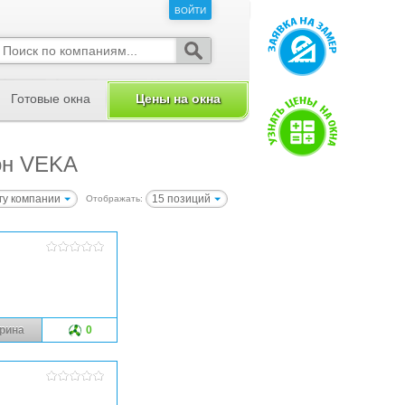
ВОЙТИ
ВОЙТИ
Готовые окна
Цены на окна
он VEKA
гу компании
15 позиций
Отображать:
рина
0