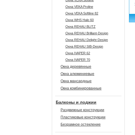
Окна VEKA Softline
Окна VEKA Proline
Окна VEKA Softline 82
Окна WHS Halo 60
Окна REHAU BLITZ
Окна REHAU Brilliant-Design
Окна REHAU Delight-Design
Окна REHAU SIB-Design
Окна IVAPER 62
Окна IVAPER 70
Окна деревянные
Окна алюминиевые
Окна мансардные
Окна комбинированные
Балконы и лоджии
Раздвижные конструкции
Пластиковые конструкции
Безрамное остекление