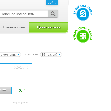
ВОЙТИ
ВОЙТИ
Готовые окна
Цены на окна
гу компании
15 позиций
Отображать:
рина
0