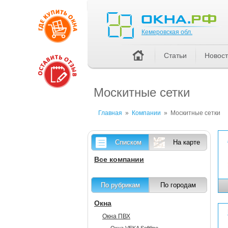
Кемеровская обл.
Кемеровская обл.
Статьи
Новос
Москитные сетки
Главная
»
Компании
»
Москитные сетки
Списком
На карте
Все компании
По рубрикам
По городам
Окна
Окна ПВХ