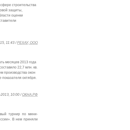
 сфере строительства
ловой защиты,
бласти оценки
ставители
15, 11:43 /
РЕХАУ, ООО
ть месяцев 2013 года
оставилo 22,7 млн. кв.
ъем производства окон
ше показателя октября.
-2013, 10:00 /
ОКНА.РФ
вый турнир по мини-
ссии». В нем приняли