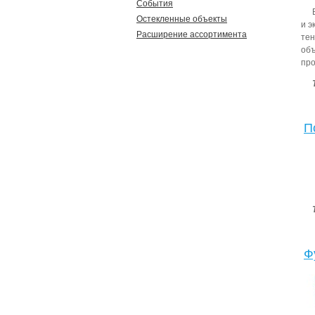
События
Остекленные объекты
и э
Расширение ассортимента
тен
объ
про
П
Ф