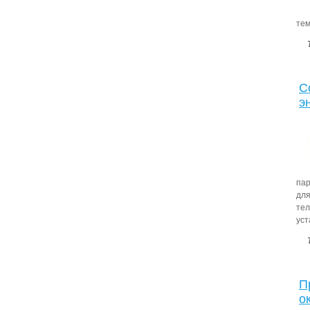
тем
С
э
пар
дл
те
уст
П
о