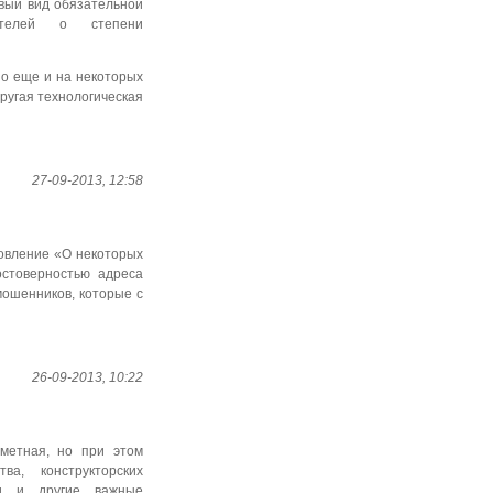
овый вид обязательной
ателей о степени
но еще и на некоторых
ругая технологическая
27-09-2013, 12:58
овление
«О некоторых
остоверностью адреса
мошенников, которые с
26-09-2013, 10:22
етная, но при этом
а, конструкторских
ти и другие важные