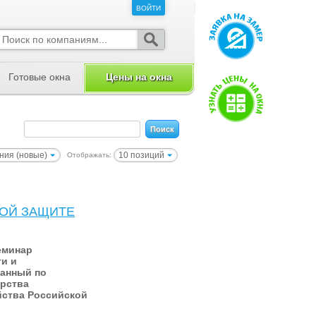
ВОЙТИ
ВОЙТИ
Готовые окна
Цены на окна
ния (новые)
10 позиций
Отображать:
ВОЙ ЗАЩИТЕ
еминар
и и
ванный по
рства
йства Российской