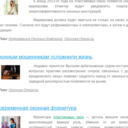
К концу 2013-го года на пластиковых окнах появится н
маркировки. Отметка будет уведомлять покуп
энергоэффективности оконных конструкций.
Маркировка должна будет иметься не только на окнах, 
ах техники.
Сначала это будут рефрижераторы и электромоторы, а затем и д
дукция.
Теги:
Информация Оконных Компаний
,
Оконная Отрасль
конным мошенникам усложнили жизнь
Недавно принятое Высшим арбитражным судом постан
вопросах практики рассмотрения споров, связанных с д
юридического лица»
поможет защитить народ от оконных 
завидной регулярностью появляются на рынке.
Теги:
Оконная Отрасль
овременная оконная фурнитура
Фурнитура
пластиковых окон
— деталь внешне незам
выполняющая важную роль. Именно от ее качеств
особенностей сильно зависит степень герметичнос