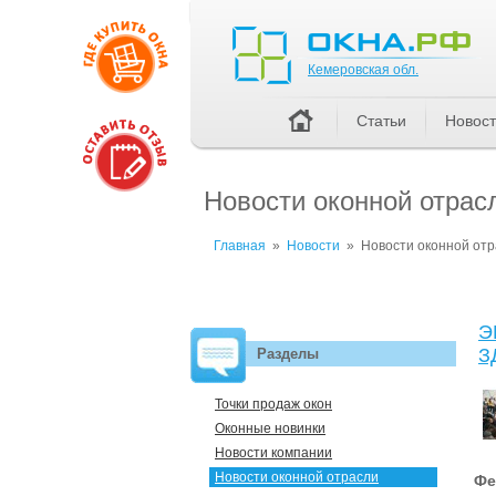
Кемеровская обл.
Кемеровская обл.
Статьи
Новос
Новости оконной отрас
Главная
»
Новости
»
Новости оконной от
Э
З
Разделы
Точки продаж окон
Оконные новинки
Новости компании
Новости оконной отрасли
Фе