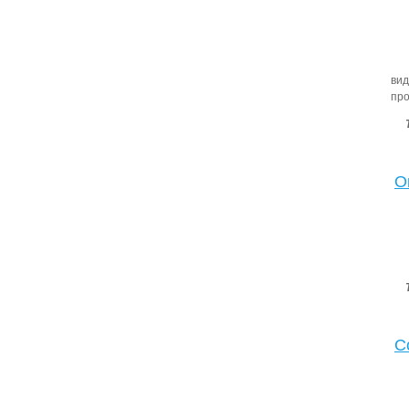
вид
про
О
С