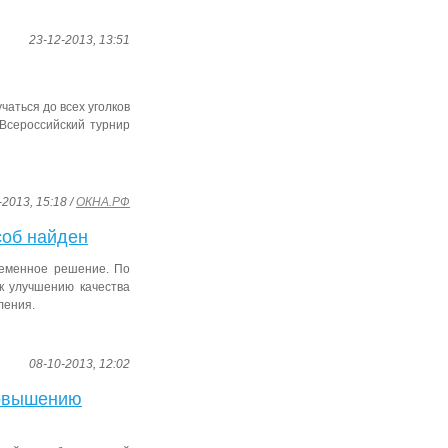
23-12-2013, 13:51
чаться до всех уголков
Всероссийский турнир
-2013, 15:18 /
ОКНА.РФ
соб найден
менное решение. По
к улучшению качества
еления.
08-10-2013, 12:02
повышению