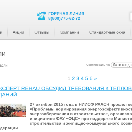
ГОРЯЧАЯ ЛИНИЯ
8(800)775-62-72
ти
Акции
Отзывы
Компании
Стандартные окна
ли
Дате созда
Сортировать по:
расли
1
2
3
4
5
6
»
КСПЕРТ REHAU ОБСУДИЛ ТРЕБОВАНИЯ К ТЕПЛО
ДАНИЙ
27 октября 2015 года в НИИСФ РААСН прошел с
«Проблемы нормирования энергоэффективност
энергосбережения в строительстве», организо
инициативе ФАУ «ФЦС» при поддержке Министе
строительства и жилищно-коммунального хозя
дерации.