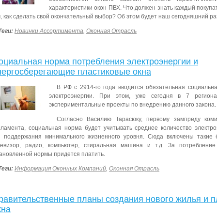
характеристики окон ПВХ.
Что должен знать каждый покуп
, как сделать свой окончательный выбор? Об этом будет наш сегодняшний ра
Теги:
Новинки Ассортимента
,
Оконная Отрасль
оциальная норма потребления электроэнергии и
нергосберегающие пластиковые окна
В РФ с 2914-го года вводится обязательная социальн
электроэнергии. При этом, уже сегодня в 7 регион
экспериментальные проекты по внедрению данного закона.
Согласно Василию Тарасюку, первому зампреду ком
ламента, социальная норма будет учитывать среднее количество электро
я поддержания минимального жизненного уровня. Сюда включены такие 
левизор, радио, компьютер, стиральная машина и т.д. За потребление
ановленной нормы придется платить.
Теги:
Информация Оконных Компаний
,
Оконная Отрасль
равительственные планы создания нового жилья и 
кна