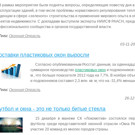
В рамках мероприятия были подняты вопросы, определяющие повестку дня в
ксплуатации зданий, в том числе проблемы нормативного регулирования теп
денции в сфере «зеленого» строительства и применение мирового опыта в о
ектов недвижимости. С докладами выступили эксперты НИИСФ РААСН, пред
фессионального сообщества и органов государственной власти.
Теги:
Оконная Отрасль
03-11-20
оставки пластиковых окон выросли
Согласно опубликованным Росстат данным, за одиннадца
суммарное производство
пластиковых окон
и подоконников с
м., что больше показателя 2012 года на 7,7%. В ноябре об
и подоконников составил 2,3 млн. кв. м, что на -31,4% мень
Теги:
Оконная Отрасль
26-12
утбол и окна - это не только битые стекла
15 декабря в манеже СК «Локомотив» состоялся пер
футболу среди представителей оконной отрасли «Окна Ро
участие 20 команд из многих городов страны.