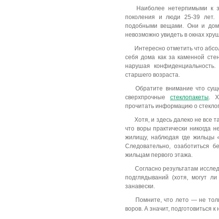
Наиболее нетерпимыми к з
поколения и люди 25-39 лет.
подобными вещами. Они и дома-
невозможно увидеть
в окнах хру
Интересно отметить что абсо
себя дома как за каменной стен
нарушая конфиденциальность.
старшего возраста.
Обратите внимание что сущ
сверхпрочные
стеклопакеты
. Х
прочитать
информацию о стекло
Хотя, и здесь далеко не все 
что воры практически никогда н
жилищу, наблюдая где жильцы «
Следовательно, озаботиться б
жильцам первого этажа.
Согласно результатам иссл
подглядываний (хотя, могут л
занавески.
Помните, что лето — не толь
воров. А значит, подготовиться к