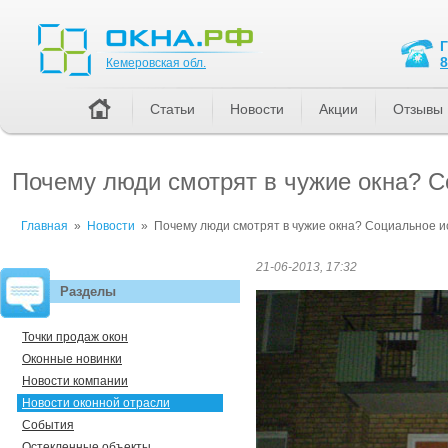
Кемеровская обл.
8
Кемеровская обл.
Статьи
Новости
Акции
Отзывы
Почему люди смотрят в чужие окна? 
Главная
»
Новости
»
Почему люди смотрят в чужие окна? Социальное 
21-06-2013, 17:32
Разделы
Точки продаж окон
Оконные новинки
Новости компании
Новости оконной отрасли
События
Остекленные объекты